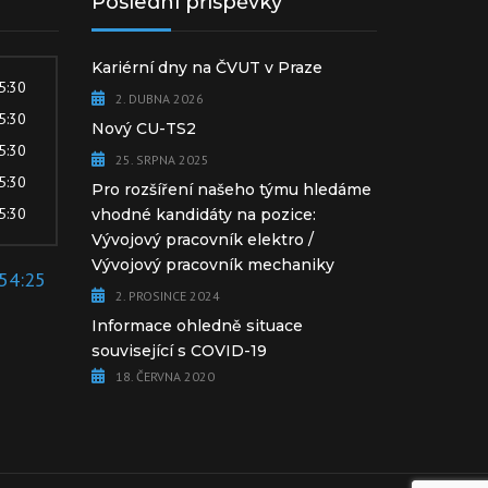
Poslední příspěvky
Kariérní dny na ČVUT v Praze
15:30
2. DUBNA 2026
15:30
Nový CU-TS2
15:30
25. SRPNA 2025
15:30
Pro rozšíření našeho týmu hledáme
15:30
vhodné kandidáty na pozice:
Vývojový pracovník elektro /
Vývojový pracovník mechaniky
54:25
2. PROSINCE 2024
Informace ohledně situace
související s COVID-19
18. ČERVNA 2020