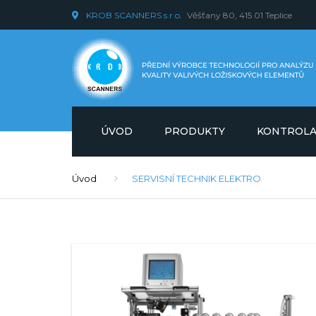
KROB SCANNERS s.r.o.
Věšťany 80, 415 01 Teplice
ÚVOD
PRODUKTY
KONTROL
KONTROLA KOULÍ
VYSVĚTLENÍ 
Úvod
SERVISNÍ TECHNIK ELEKTRO
METOD
POMOCNÉ PŘÍSTROJE
VYSVĚTLENÍ 
REŽIMŮ
SOFTWAROVÉ A HARDWAROVÉ
ROZŠÍŘENÍ
KONTROLA VÁLEČKŮ