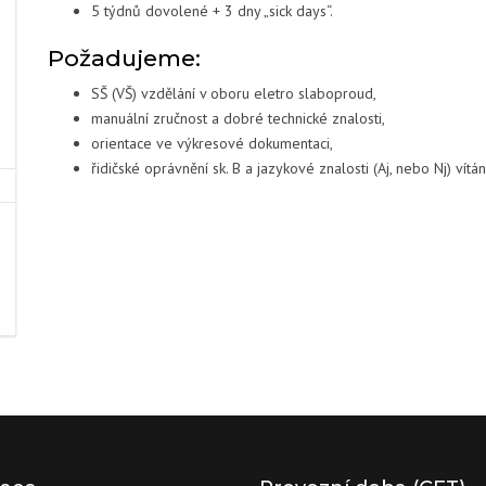
5 týdnů dovolené + 3 dny „sick days“.
Požadujeme:
SŠ (VŠ) vzdělání v oboru eletro slaboproud,
manuální zručnost a dobré technické znalosti,
orientace ve výkresové dokumentaci,
řidičské oprávnění sk. B a jazykové znalosti (Aj, nebo Nj) vítán