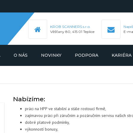
KROB SCANNERS s.r.o.
Napi
Věšťany 80, 415 01 Teplice
E-ma
A
O NÁS
NOVINKY
PODPORA
KARIÉRA
KONTROLNÍCH
BALL SCANNER DRY
BALL SCANNER WET
BALÍCÍ ZAŘÍZENÍ
KONTROLNÍCH
Nabízíme:
HARDNESS TESTER
BALL TRANSPORTÉRY
SOFTWAROVÉ A HARDWAROVÉ
ROZŠÍŘENÍ
práci na HPP ve stabilní a stále rostoucí firmě,
DIAMETER SORTER
KASKÁDY
zajímavou práci při záručním a pozáručním servisu našich stro
ROLLER SCANNER
dobré platové podmínky,
ZÁKAZNICKÉ KONFIGURACE
MANIPULÁTORY
výkonností bonusy,