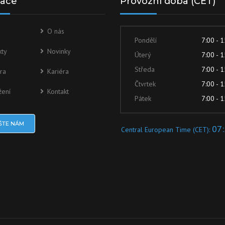
gace
Provozní doba (CET)
O nás
Pondělí
7:00 - 
kty
Novinky
Úterý
7:00 - 
Středa
7:00 - 
ra
Kariéra
Čtvrtek
7:00 - 
žení
Kontakt
Pátek
7:00 - 
ŠTE NÁM
07:
Central European Time (CET):