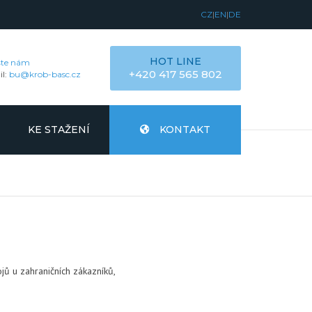
CZ
|
EN
|
DE
HOT LINE
šte nám
+420 417 565 802
il:
bu@krob-basc.cz
KE STAŽENÍ
KONTAKT
jů u zahraničních zákazníků,