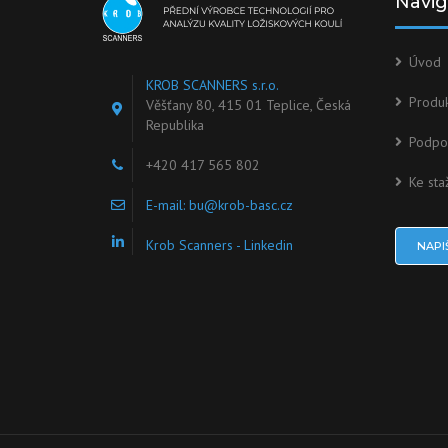
Navi
Úvod
KROB SCANNERS s.r.o.
Produ
Věšťany 80, 415 01 Teplice, Česká
Republika
Podpo
+420 417 565 802
Ke sta
E-mail:
bu@krob-basc.cz
Krob Scanners - Linkedin
NAPI