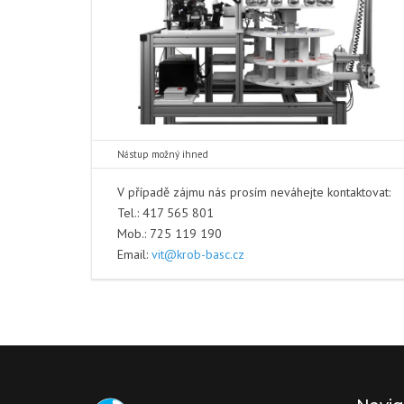
Nástup možný ihned
V případě zájmu nás prosím neváhejte kontaktovat:
Tel.: 417 565 801
Mob.: 725 119 190
Email:
vit@krob-basc.cz